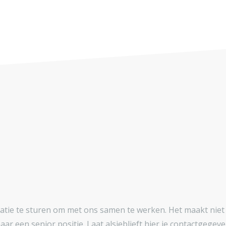
tie te sturen om met ons samen te werken. Het maakt niet u
ar een senior positie. Laat alsjeblieft hier je contactgegev