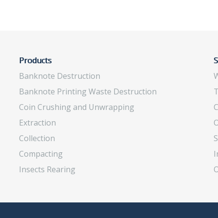
Products
S
Banknote Destruction
W
Banknote Printing Waste Destruction
T
Coin Crushing and Unwrapping
C
Extraction
O
Collection
S
Compacting
I
Insects Rearing
O