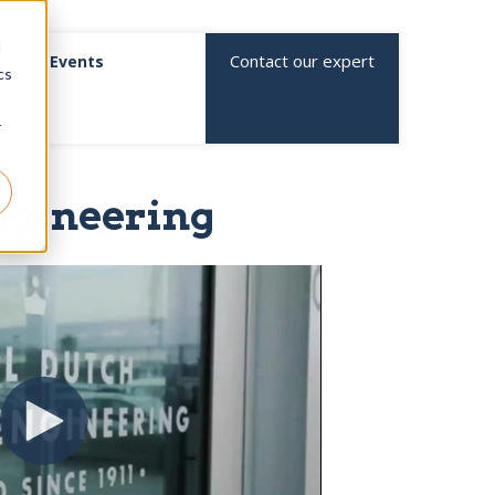
d
Contact our expert
Events
cs
r
ngineering