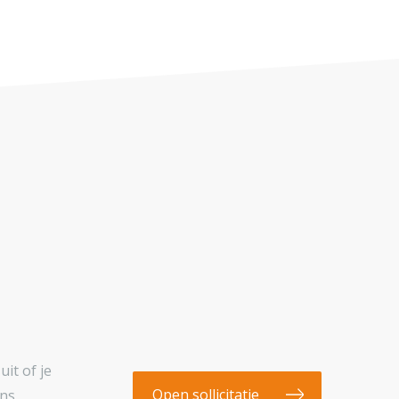
it of je
Open sollicitatie
ens