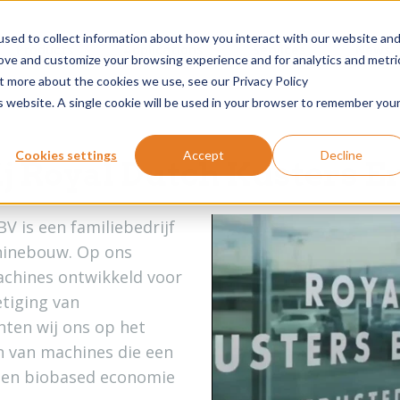
sed to collect information about how you interact with our website an
Products
Applications
Services
News
rove and customize your browsing experience and for analytics and metri
ut more about the cookies we use, see our Privacy Policy
is website. A single cookie will be used in your browser to remember you
Cookies settings
Accept
Decline
j Royal Dutch Kusters E
V is een familiebedrijf
achinebouw. Op ons
chines ontwikkeld voor
etiging van
hten wij ons op het
 van machines die een
re en biobased economie