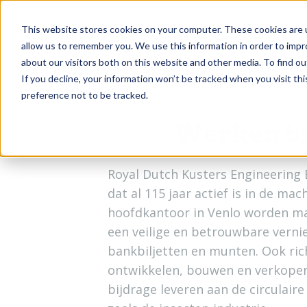
This website stores cookies on your computer. These cookies are u
Home
About us
Solutions
allow us to remember you. We use this information in order to imp
about our visitors both on this website and other media. To find o
Blog
Contact
If you decline, your information won’t be tracked when you visit th
preference not to be tracked.
Werken bi
Royal Dutch Kusters Engineering B
dat al 115 jaar actief is in de m
hoofdkantoor in Venlo worden ma
een veilige en betrouwbare verni
bankbiljetten en munten. Ook ric
ontwikkelen, bouwen en verkopen
bijdrage leveren aan de circulai