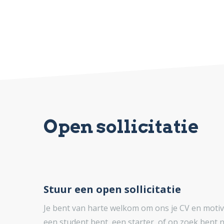
Open sollicitatie
Stuur een open sollicitatie
Je bent van harte welkom om ons je CV en motiva
een student bent, een starter of op zoek bent na