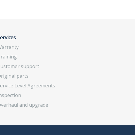
ervices
arranty
raining
ustomer support
riginal parts
ervice Level Agreements
nspection
verhaul and upgrade