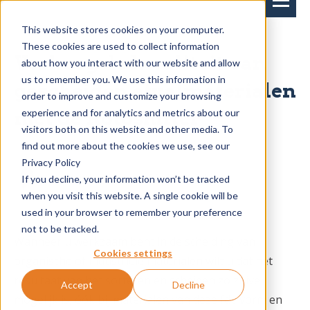
This website stores cookies on your computer.
These cookies are used to collect information
Verhoog de kwaliteit van
about how you interact with our website and allow
us to remember you. We use this information in
gescheiden afvalmaterialen
order to improve and customize your browsing
experience and for analytics and metrics about our
met de Rotoshifter
visitors both on this website and other media. To
find out more about the cookies we use, see our
Privacy Policy
Jeroen Kusters
on 11-10-2017
If you decline, your information won’t be tracked
when you visit this website. A single cookie will be
used in your browser to remember your preference
not to be tracked.
Wanneer u werkzaam bent in de scheiding van
Cookies settings
organische of industriële materialen wilt u dat het
resultaat van het sorteren en scheiden zo zuiver
Accept
Decline
mogelijk is, óók bij materialen van dezelfde vorm en