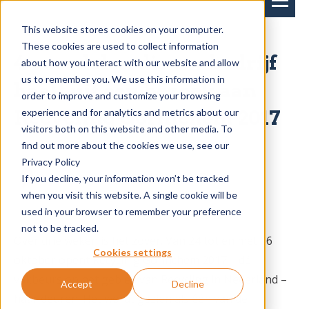
This website stores cookies on your computer.
These cookies are used to collect information
4 voordelen die uw bedrijf
about how you interact with our website and allow
us to remember you. We use this information in
haalt uit een bezoek aan
order to improve and customize your browsing
experience and for analytics and metrics about our
Recycling Gorinchem 2017
visitors both on this website and other media. To
find out more about the cookies we use, see our
Privacy Policy
Jeroen Kusters
on 11-10-2017
If you decline, your information won’t be tracked
when you visit this website. A single cookie will be
used in your browser to remember your preference
not to be tracked.
Over drie weken is het zover. Van 24 tot en met 26
Cookies settings
oktober opent Recycling Gorinchem 2017 – dé
vakbeurs op het gebied van Recycling in Nederland –
Accept
Decline
haar deuren. Het wordt gezien als één van de